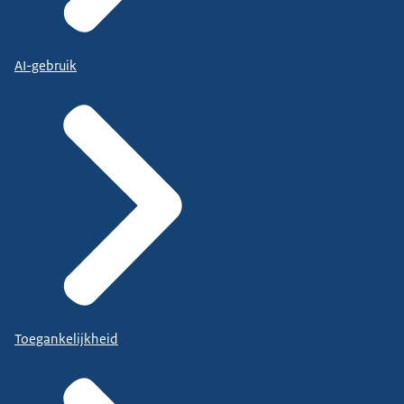
AI-gebruik
Toegankelijkheid