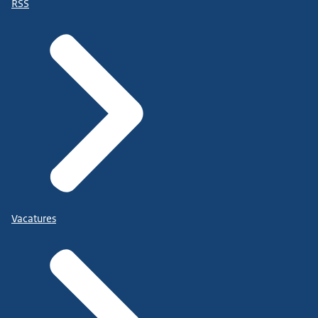
RSS
Vacatures