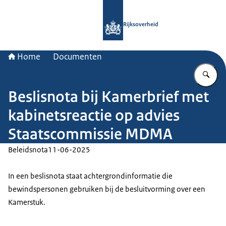
Naar de homepage van Rijksoverheid
Rijksoverheid
Home
Documenten
Vu
Beslisnota bij Kamerbrief met
kabinetsreactie op advies
Staatscommissie MDMA
Beleidsnota
11-06-2025
In een beslisnota staat achtergrondinformatie die
bewindspersonen gebruiken bij de besluitvorming over een
Kamerstuk.