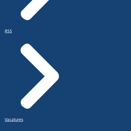
RSS
Vacatures