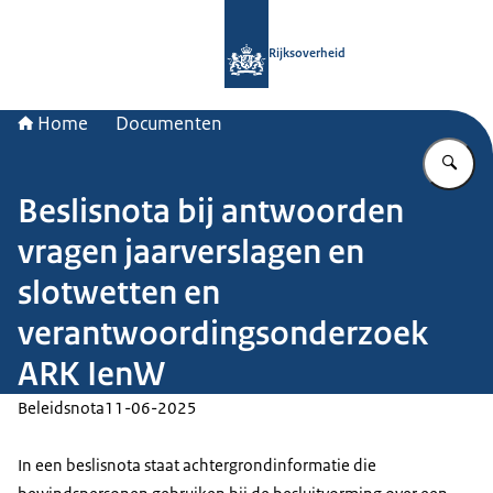
Naar de homepage van Rijksoverheid
Rijksoverheid
Home
Documenten
Vu
Beslisnota bij antwoorden
vragen jaarverslagen en
slotwetten en
verantwoordingsonderzoek
ARK IenW
Beleidsnota
11-06-2025
In een beslisnota staat achtergrondinformatie die