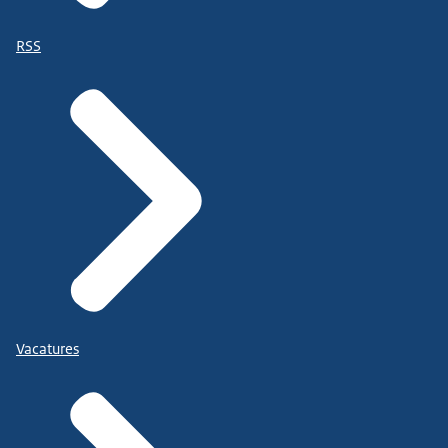
RSS
Vacatures