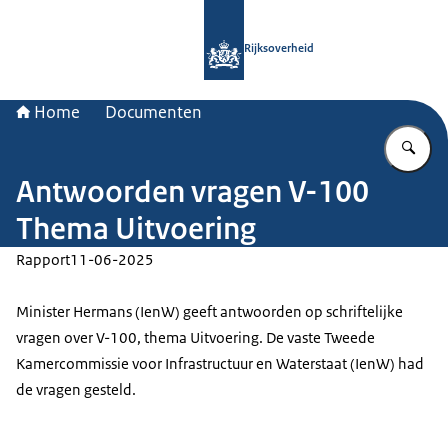
Naar de homepage van Rijksoverheid
Rijksoverheid
Home
Documenten
Vu
Antwoorden vragen V-100
Thema Uitvoering
Rapport
11-06-2025
Minister Hermans (IenW) geeft antwoorden op schriftelijke
vragen over V-100, thema Uitvoering. De vaste Tweede
Kamercommissie voor Infrastructuur en Waterstaat (IenW) had
de vragen gesteld.