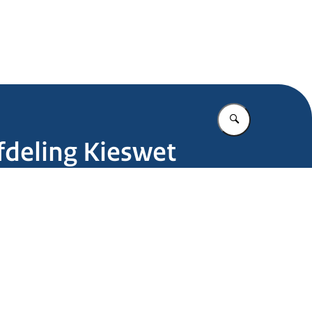
.nl
Vul in wat u z
fdeling Kieswet