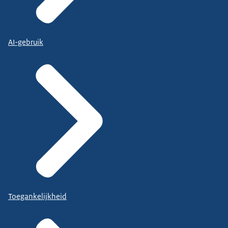
AI-gebruik
Toegankelijkheid