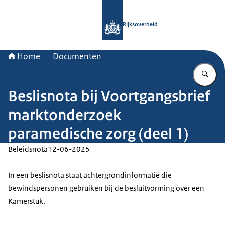
Naar de homepage van Rijksoverheid
Rijksoverheid
Home
Documenten
Vu
Beslisnota bij Voortgangsbrief
marktonderzoek
paramedische zorg (deel 1)
Beleidsnota
12-06-2025
In een beslisnota staat achtergrondinformatie die
bewindspersonen gebruiken bij de besluitvorming over een
Kamerstuk.