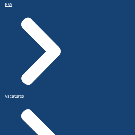
RSS
Vacatures