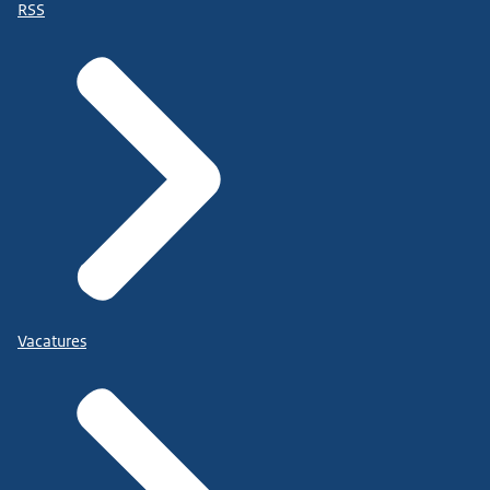
RSS
Vacatures