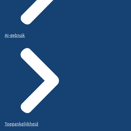
AI-gebruik
Toegankelijkheid