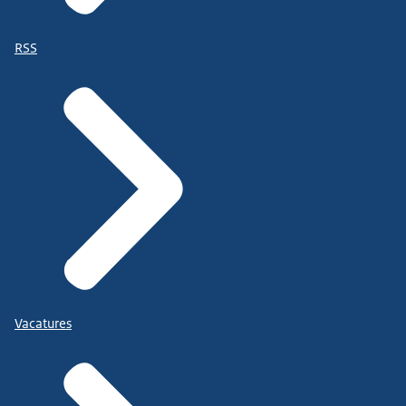
RSS
Vacatures