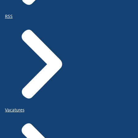
RSS
Vacatures