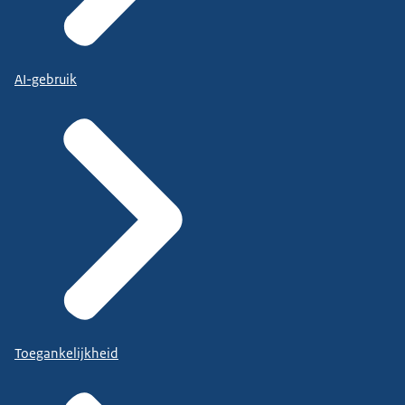
AI-gebruik
Toegankelijkheid