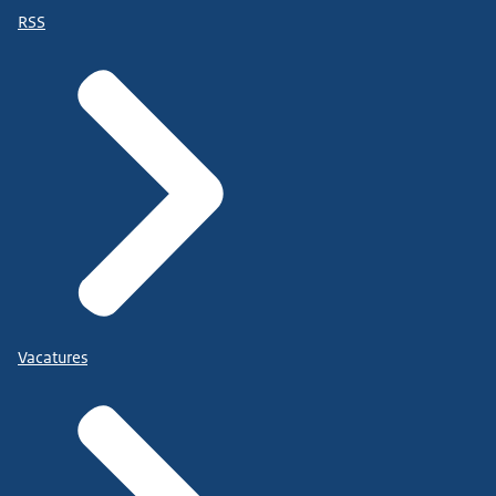
RSS
Vacatures