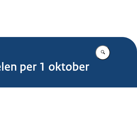
.nl
Vul in wat u z
en per 1 oktober