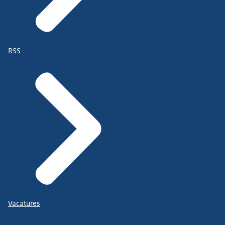
RSS
Vacatures