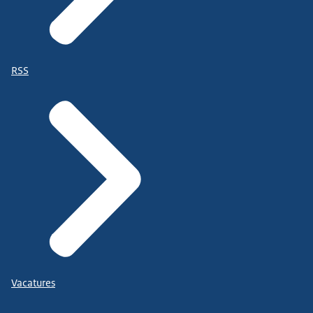
RSS
Vacatures