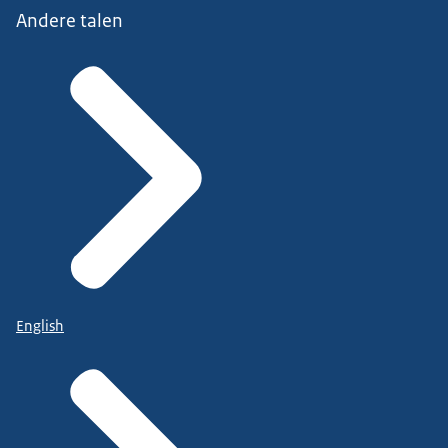
Andere talen
English