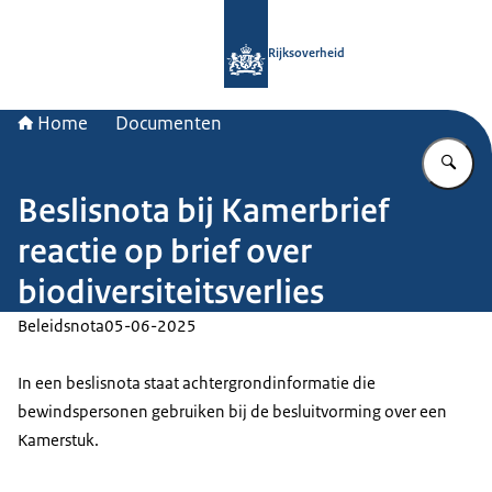
Naar de homepage van Rijksoverheid
Rijksoverheid
Home
Documenten
Vu
Beslisnota bij Kamerbrief
reactie op brief over
biodiversiteitsverlies
Beleidsnota
05-06-2025
In een beslisnota staat achtergrondinformatie die
bewindspersonen gebruiken bij de besluitvorming over een
Kamerstuk.