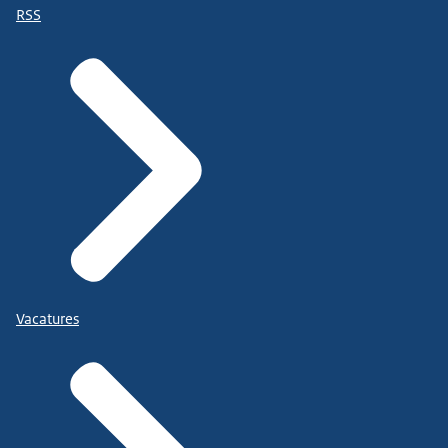
RSS
Vacatures