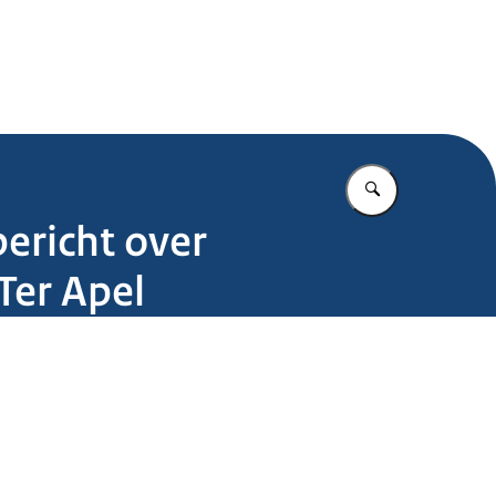
.nl
Vul in wat u z
ericht over
Ter Apel