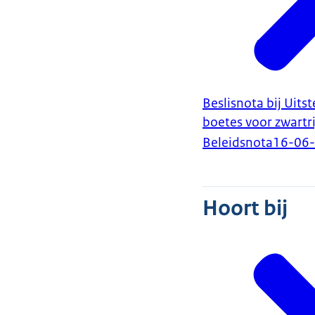
Beslisnota bij Uit
boetes voor zwartr
Beleidsnota
16-06
Hoort bij