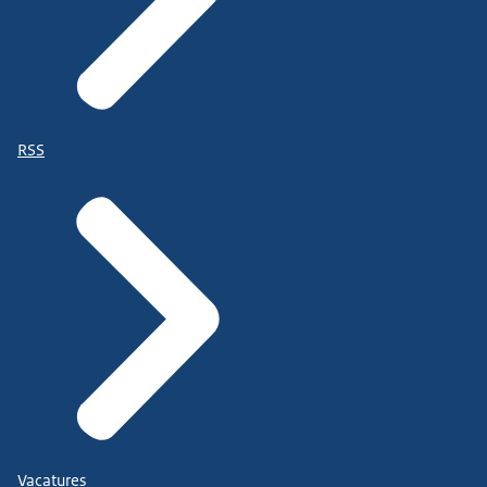
RSS
Vacatures