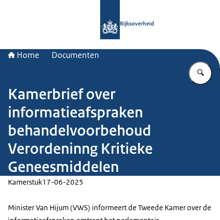
Naar de homepage van Rijksoverheid
Rijksoverheid
Home
Documenten
Vu
Kamerbrief over
informatieafspraken
behandelvoorbehoud
Verordeninng Kritieke
Geneesmiddelen
Kamerstuk
17-06-2025
Minister Van Hijum (VWS) informeert de Tweede Kamer over de