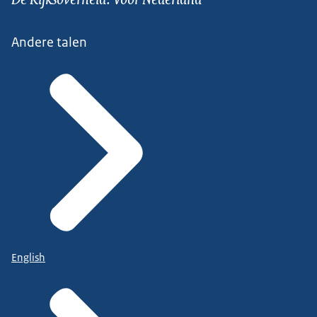
Andere talen
English