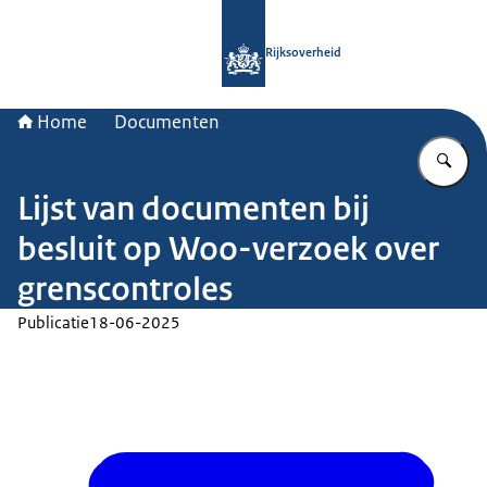
Naar de homepage van Rijksoverheid
Rijksoverheid
Home
Documenten
Vu
Lijst van documenten bij
besluit op Woo-verzoek over
grenscontroles
Publicatie
18-06-2025