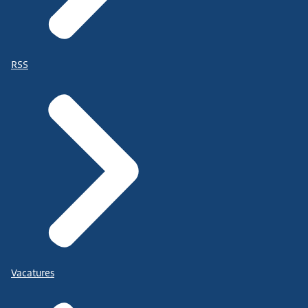
RSS
Vacatures