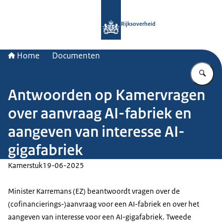
Naar de homepage van Rijksoverheid
Rijksoverheid
Home
Documenten
Vu
Antwoorden op Kamervragen
over aanvraag AI-fabriek en
aangeven van interesse AI-
gigafabriek
Kamerstuk
19-06-2025
Minister Karremans (EZ) beantwoordt vragen over de
(cofinancierings-)aanvraag voor een AI-fabriek en over het
aangeven van interesse voor een AI-gigafabriek. Tweede