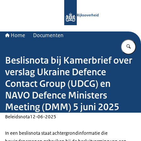
Naar de homepage van Rijksoverheid
Rijksoverheid
Home
Documenten
Vu
Beslisnota bij Kamerbrief over
verslag Ukraine Defence
Contact Group (UDCG) en
NAVO Defence Ministers
Meeting (DMM) 5 juni 2025
Beleidsnota
12-06-2025
In een beslisnota staat achtergrondinformatie die