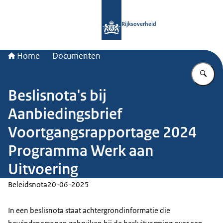
Naar de homepage van Rijksoverheid
Rijksoverheid
Home
Documenten
Vu
Beslisnota's bij
Aanbiedingsbrief
Voortgangsrapportage 2024
Programma Werk aan
Uitvoering
Beleidsnota
20-06-2025
In een beslisnota staat achtergrondinformatie die