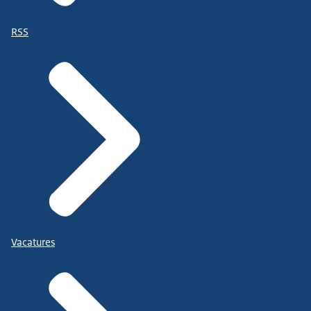
RSS
Vacatures