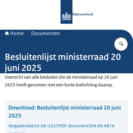
Naar de homepage van Rijksoverheid
Rijksoverheid
Home
Documenten
Vu
Besluitenlijst ministerraad 20
juni 2025
Overzicht van alle besluiten die de ministerraad op 20 juni
2025 heeft genomen met een korte toelichting daarop.
Download:
Besluitenlijst ministerraad 20 juni
2025
Vergaderstuk
20-06-2025
PDF-document
364.98 KB
16