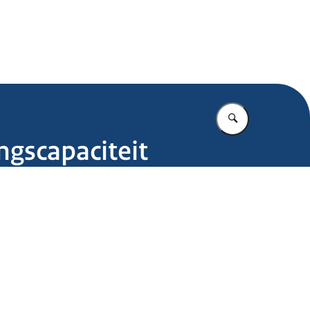
.nl
Vul in wat u z
ngscapaciteit