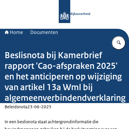
Naar de homepage van Rijksoverheid
Rijksoverheid
Home
Documenten
Vu
Beslisnota bij Kamerbrief
rapport 'Cao-afspraken 2025'
en het anticiperen op wijziging
van artikel 13a Wml bij
algemeenverbindendverklaring
Beleidsnota
23-06-2025
In een beslisnota staat achtergrondinformatie die