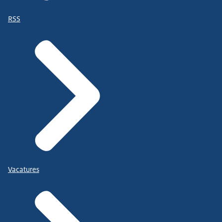
RSS
Vacatures