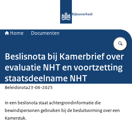
Naar de homepage van Rijksoverheid
Rijksoverheid
Home
Documenten
Vu
Beslisnota bij Kamerbrief over
evaluatie NHT en voortzetting
staatsdeelname NHT
Beleidsnota
23-06-2025
In een beslisnota staat achtergrondinformatie die
bewindspersonen gebruiken bij de besluitvorming over een
Kamerstuk.