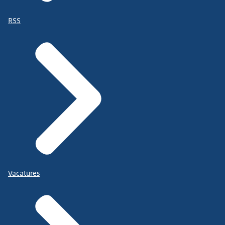
RSS
Vacatures