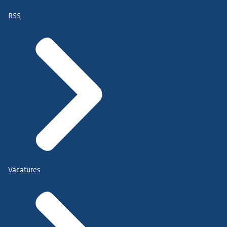
RSS
Vacatures