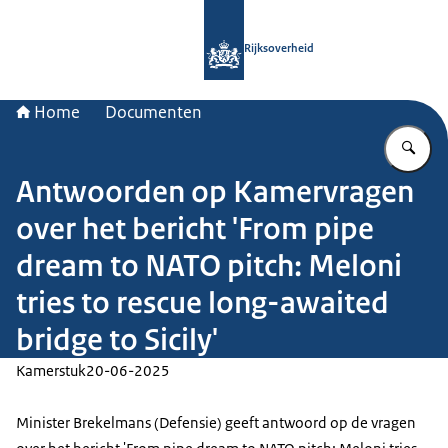
Naar de homepage van Rijksoverheid
Rijksoverheid
Home
Documenten
Vu
Antwoorden op Kamervragen
over het bericht 'From pipe
dream to NATO pitch: Meloni
tries to rescue long-awaited
bridge to Sicily'
Kamerstuk
20-06-2025
Minister Brekelmans (Defensie) geeft antwoord op de vragen