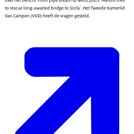
over het bericht 'From pipe dream to NATO pitch: Meloni tries
to rescue long-awaited bridge to Sicily'. Het Tweede Kamerlid
Van Campen (VVD) heeft de vragen gesteld.