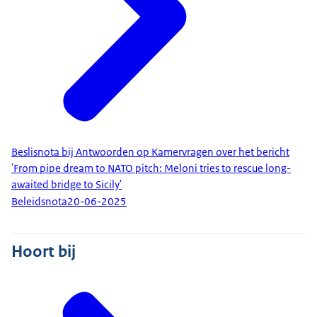
Beslisnota bij Antwoorden op Kamervragen over het bericht
'From pipe dream to NATO pitch: Meloni tries to rescue long-
awaited bridge to Sicily'
Beleidsnota
20-06-2025
Hoort bij