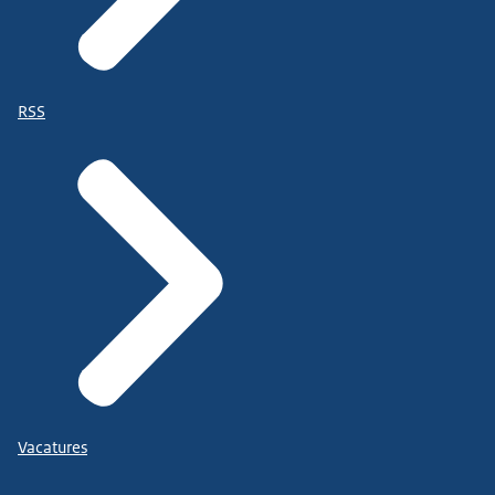
RSS
Vacatures