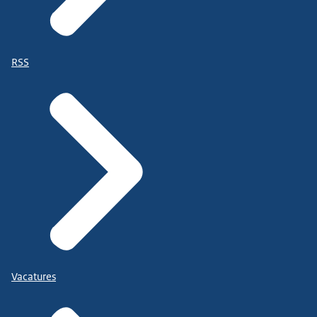
RSS
Vacatures