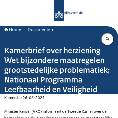
Naar de homepage van Rijksoverheid
Rijksoverheid
Home
Documenten
Vu
Kamerbrief over herziening
Wet bijzondere maatregelen
grootstedelijke problematiek;
Nationaal Programma
Leefbaarheid en Veiligheid
Kamerstuk
26-06-2025
Minister Keijzer (VRO) informeert de Tweede Kamer over de