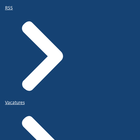
RSS
Vacatures