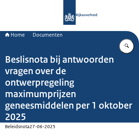
Naar de homepage van Rijksoverheid
Rijksoverheid
Home
Documenten
Vu
Beslisnota bij antwoorden
vragen over de
ontwerpregeling
maximumprijzen
geneesmiddelen per 1 oktober
2025
Beleidsnota
27-06-2025