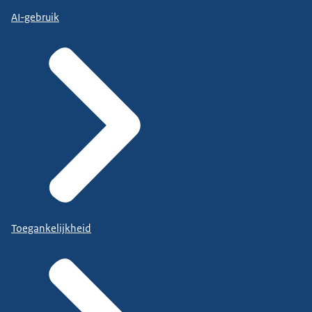
AI-gebruik
Toegankelijkheid