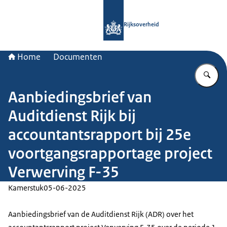
Naar de homepage van Rijksoverheid
Rijksoverheid
Home
Documenten
Vu
Aanbiedingsbrief van
Auditdienst Rijk bij
accountantsrapport bij 25e
voortgangsrapportage project
Verwerving F-35
Kamerstuk
05-06-2025
Aanbiedingsbrief van de Auditdienst Rijk (ADR) over het