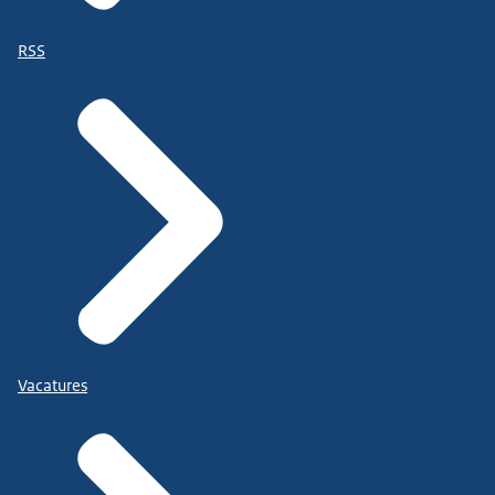
RSS
Vacatures