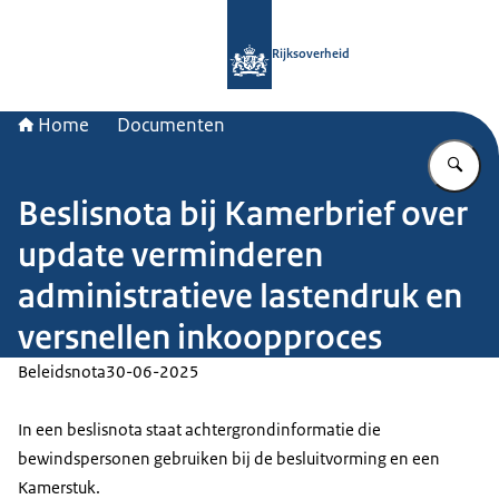
Naar de homepage van Rijksoverheid
Rijksoverheid
Home
Documenten
Vu
Beslisnota bij Kamerbrief over
update verminderen
administratieve lastendruk en
versnellen inkoopproces
Beleidsnota
30-06-2025
In een beslisnota staat achtergrondinformatie die
bewindspersonen gebruiken bij de besluitvorming en een
Kamerstuk.