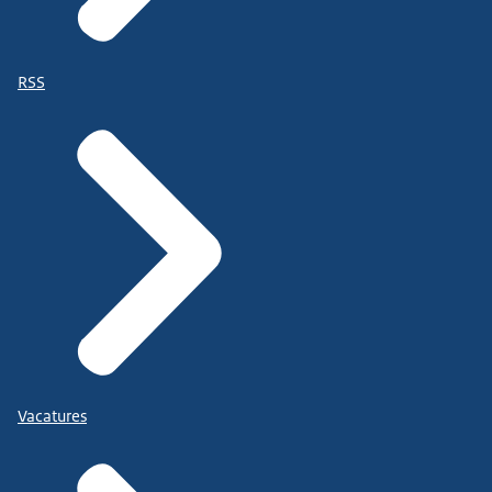
RSS
Vacatures