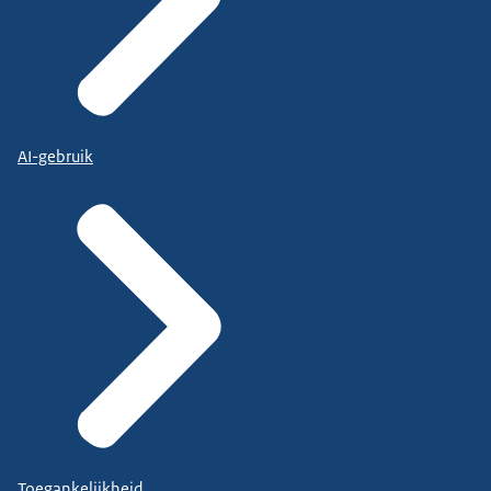
AI-gebruik
Toegankelijkheid