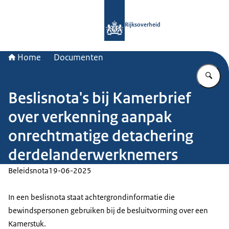
Naar de homepage van Rijksoverheid
Rijksoverheid
Home
Documenten
Vu
Beslisnota's bij Kamerbrief
over verkenning aanpak
onrechtmatige detachering
derdelanderwerknemers
Beleidsnota
19-06-2025
In een beslisnota staat achtergrondinformatie die
bewindspersonen gebruiken bij de besluitvorming over een
Kamerstuk.