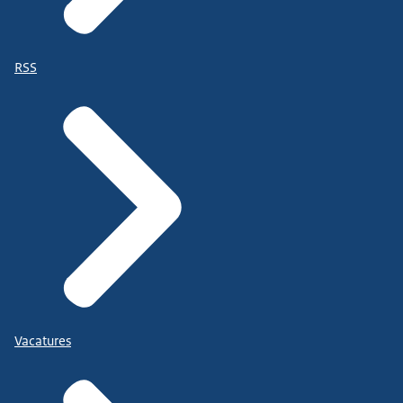
RSS
Vacatures