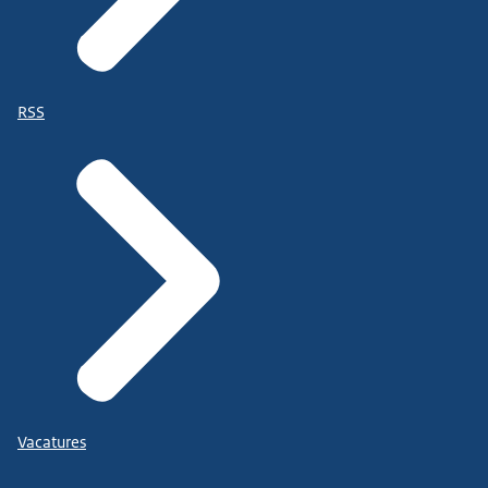
RSS
Vacatures