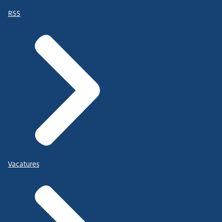
RSS
Vacatures