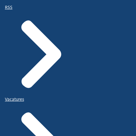
RSS
Vacatures