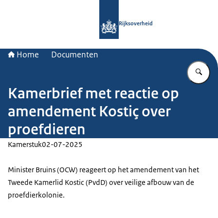
Naar de homepage van Rijksoverheid
Rijksoverheid
Home
Documenten
Vu
Kamerbrief met reactie op
amendement Kostiç over
proefdieren
Kamerstuk
02-07-2025
Minister Bruins (OCW) reageert op het amendement van het
Tweede Kamerlid Kostic (PvdD) over veilige afbouw van de
proefdierkolonie.