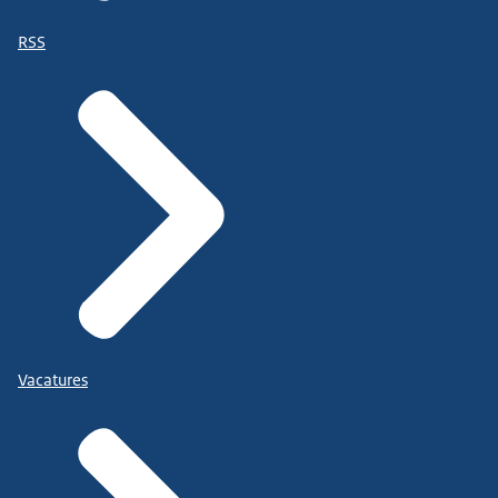
RSS
Vacatures