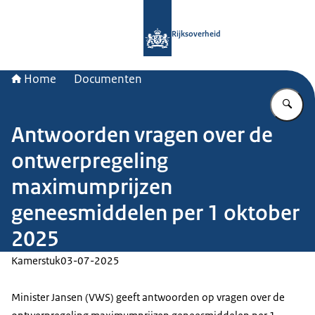
Naar de homepage van Rijksoverheid
Rijksoverheid
Home
Documenten
Vu
Antwoorden vragen over de
ontwerpregeling
maximumprijzen
geneesmiddelen per 1 oktober
2025
Kamerstuk
03-07-2025
Minister Jansen (VWS) geeft antwoorden op vragen over de