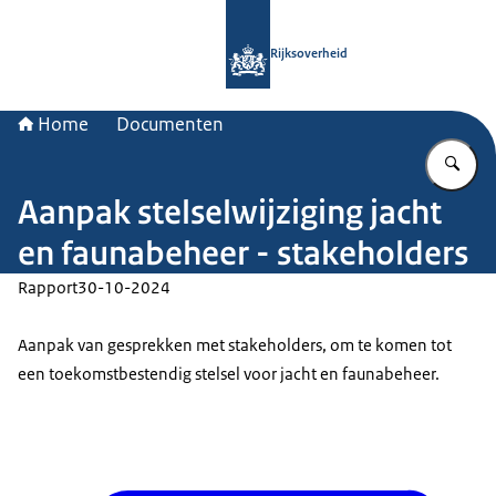
Naar de homepage van Rijksoverheid
Rijksoverheid
Home
Documenten
Vu
Aanpak stelselwijziging jacht
en faunabeheer - stakeholders
Rapport
30-10-2024
Aanpak van gesprekken met stakeholders, om te komen tot
een toekomstbestendig stelsel voor jacht en faunabeheer.