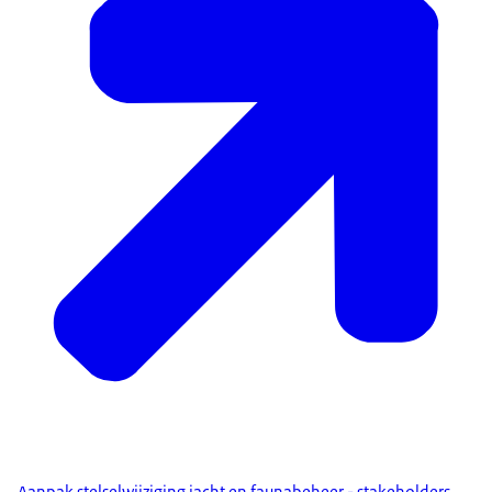
Aanpak stelselwijziging jacht en faunabeheer - stakeholders