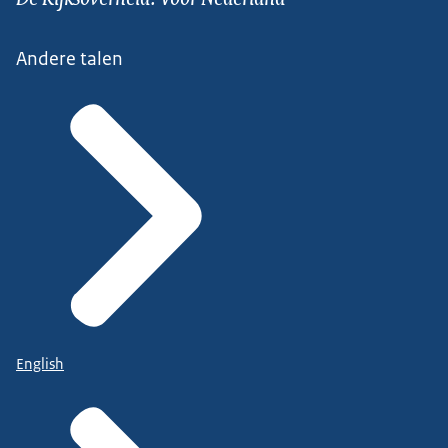
Andere talen
English