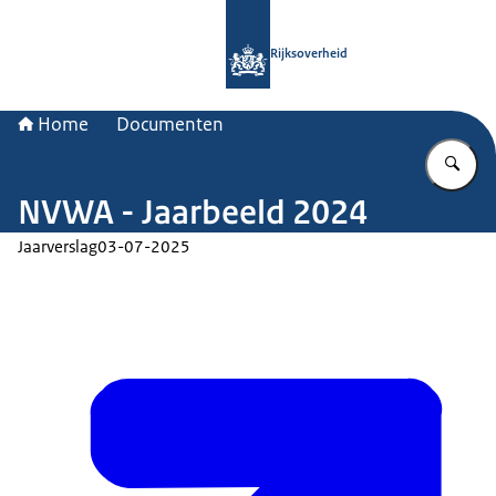
Naar de homepage van Rijksoverheid
Rijksoverheid
Home
Documenten
Vu
NVWA - Jaarbeeld 2024
Jaarverslag
03-07-2025