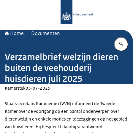
Naar de homepage van Rijksoverheid
Rijksoverheid
Home
Documenten
Vu
Verzamelbrief welzijn dieren
buiten de veehouderij
huisdieren juli 2025
Kamerstuk
03-07-2025
Staatssecretaris Rummenie (LVVN) informeert de Tweede
Kamer over de voortgang op een aantal onderwerpen over
dierenwelzijn en enkele moties en toezeggingen op het gebied
van huisdieren. Hij bespreekt daarbij verantwoord