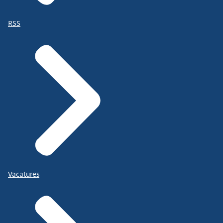
RSS
Vacatures