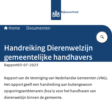
Naar de homepage van Rijksoverheid
Rijksoverheid
Home
Documenten
Vu
Handreiking Dierenwelzijn
gemeentelijke handhavers
Rapport
03-07-2025
Rapport van de Vereniging van Nederlandse Gemeenten (VNG).
Het rapport geeft een handreiking aan buitengewoon
opsporingsambtenaren (boa's) voor het handhaven van
dierenwelzijn binnen de gemeente.