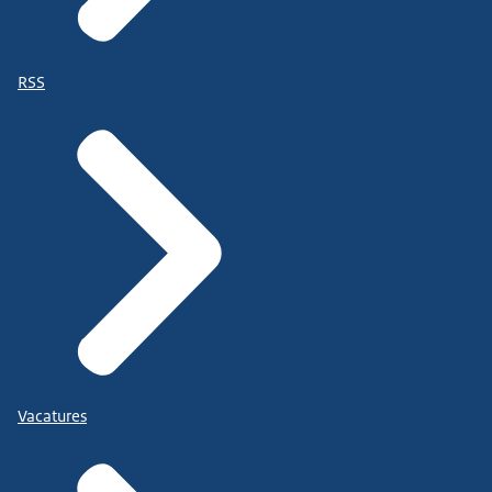
RSS
Vacatures