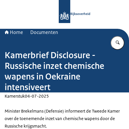
Naar de homepage van Rijksoverheid
Rijksoverheid
Home
Documenten
Vu
Kamerbrief Disclosure -
Russische inzet chemische
wapens in Oekraine
intensiveert
Kamerstuk
04-07-2025
Minister Brekelmans (Defensie) informeert de Tweede Kamer
over de toenemende inzet van chemische wapens door de
Russische krijgsmacht.