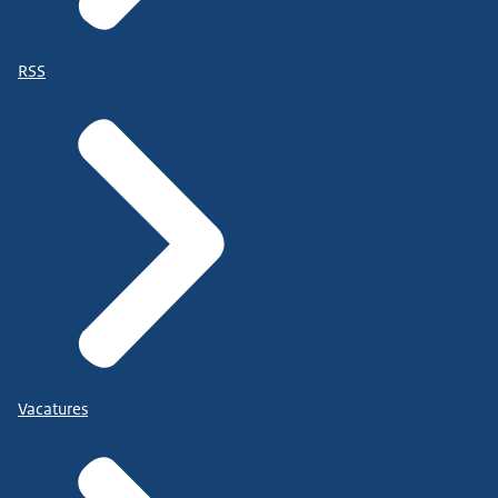
RSS
Vacatures