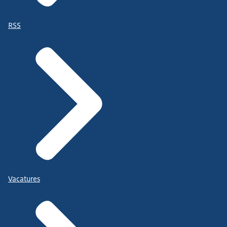
RSS
Vacatures