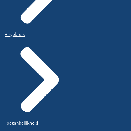
AI-gebruik
Toegankelijkheid