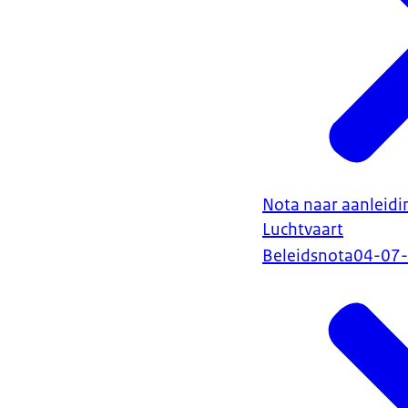
Nota naar aanleidi
Luchtvaart
Beleidsnota
04-07