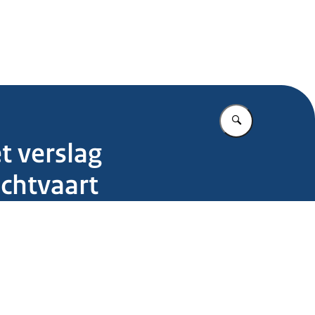
.nl
Vul in wat u z
t verslag
chtvaart