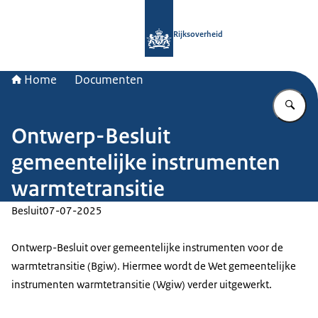
Naar de homepage van Rijksoverheid
Rijksoverheid
Home
Documenten
Vu
Ontwerp-Besluit
gemeentelijke instrumenten
warmtetransitie
Besluit
07-07-2025
Ontwerp-Besluit over gemeentelijke instrumenten voor de
warmtetransitie (Bgiw). Hiermee wordt de Wet gemeentelijke
instrumenten warmtetransitie (Wgiw) verder uitgewerkt.