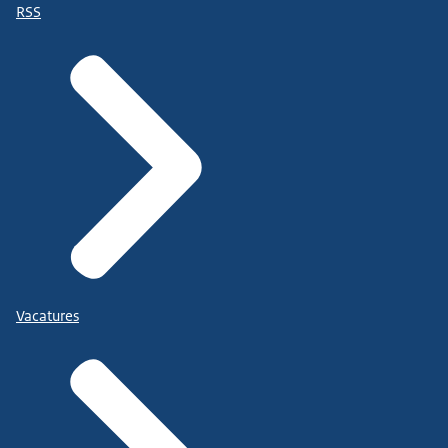
RSS
Vacatures